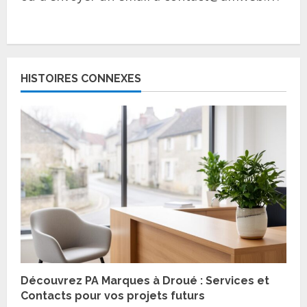
C
o
HISTOIRES CONNEXES
n
t
i
n
u
e
R
Découvrez PA Marques à Droué : Services et
e
Contacts pour vos projets futurs