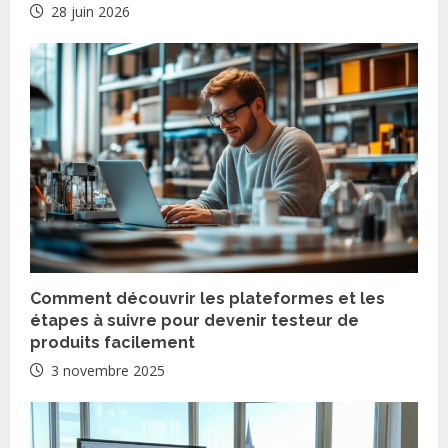
28 juin 2026
a
d
i
n
g
Comment découvrir les plateformes et les
étapes à suivre pour devenir testeur de
produits facilement
3 novembre 2025