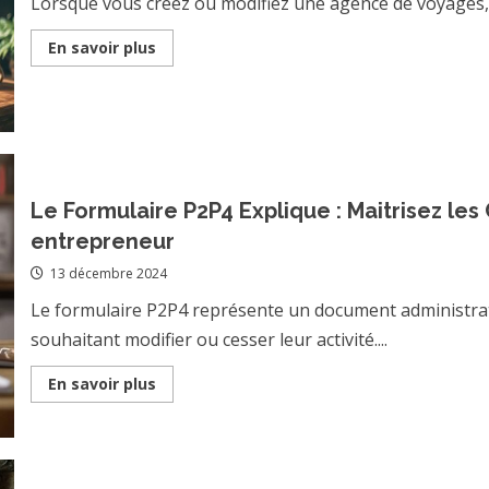
Lorsque vous créez ou modifiez une agence de voyages, l
Read
En savoir plus
more
about
Comment
publier
une
annonce
légale
pour
une
agence
Le Formulaire P2P4 Explique : Maitrisez le
de
voyages
entrepreneur
13 décembre 2024
Le formulaire P2P4 représente un document administrat
souhaitant modifier ou cesser leur activité....
Read
En savoir plus
more
about
Le
Formulaire
P2P4
Explique