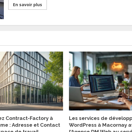
Read
En savoir plus
more
about
Le
Metier
de
Responsable
Marketing
Digital
:
Comment
Piloter
une
Strategie
de
Contenu
Efficace
z Contract-Factory à
Les services de dévelo
ème : Adresse et Contact
WordPress à Macornay a
space de travail
l’Agence DM Web au serv