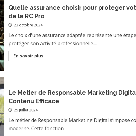
:
Maitrisez
Quelle assurance choisir pour proteger vot
les
Changements
de la RC Pro
de
votre
23 octobre 2024
Activite
d’Auto-
entrepreneur
Le choix d'une assurance adaptée représente une étape
protéger son activité professionnelle....
Read
En savoir plus
more
about
Quelle
assurance
choisir
pour
proteger
votre
Le Metier de Responsable Marketing Digita
activite
artisanale
Contenu Efficace
:
Guide
25 juillet 2024
complet
de
la
Le métier de Responsable Marketing Digital s’impose c
RC
Pro
moderne. Cette fonction...