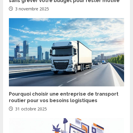
e
sans grever votre budget pour rester motivé
3 novembre 2025
a
d
i
n
g
Pourquoi choisir une entreprise de transport
routier pour vos besoins logistiques
31 octobre 2025