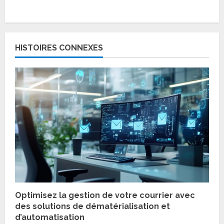
C
o
HISTOIRES CONNEXES
n
t
i
n
u
e
R
Optimisez la gestion de votre courrier avec
e
des solutions de dématérialisation et
d’automatisation