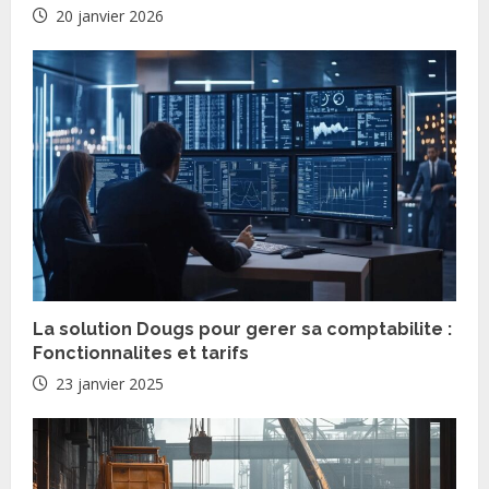
a
20 janvier 2026
d
i
n
g
La solution Dougs pour gerer sa comptabilite :
Fonctionnalites et tarifs
23 janvier 2025