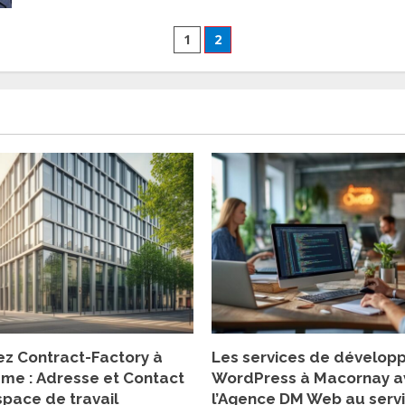
Le
Metier
de
Pagination
Responsable
1
2
Marketing
Digital
des
:
Comment
Piloter
publications
une
Strategie
de
Contenu
Efficace
z Contract-Factory à
Les services de dévelo
ème : Adresse et Contact
WordPress à Macornay a
space de travail
l’Agence DM Web au serv