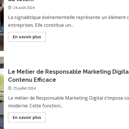
studio
de
24 août 2024
coaching
sportif
en
La signalétique événementielle représente un élément c
ligne
entreprises. Elle constitue un...
Read
En savoir plus
more
about
L’importance
de
la
signaletique
evenementielle
pour
Le Metier de Responsable Marketing Digita
l’entreprise
:
Contenu Efficace
de
la
25 juillet 2024
banniere
au
totem
Le métier de Responsable Marketing Digital s’impose c
moderne. Cette fonction...
Read
En savoir plus
more
about