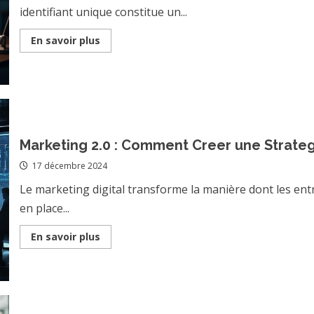
identifiant unique constitue un...
Read
En savoir plus
more
about
Numero
SIREN
:
La
cle
indispensable
pour
participer
Marketing 2.0 : Comment Creer une Strateg
aux
appels
17 décembre 2024
d’offres
publics
Le marketing digital transforme la manière dont les en
en place...
Read
En savoir plus
more
about
Marketing
2.0
:
Comment
Creer