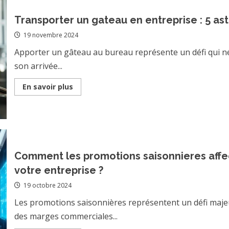
une
Strategie
Social
Transporter un gateau en entreprise : 5 as
Media
qui
19 novembre 2024
Convertit
Apporter un gâteau au bureau représente un défi qui né
son arrivée...
Read
En savoir plus
more
about
Transporter
un
gateau
en
entreprise
:
5
Comment les promotions saisonnieres affe
astuces
pour
votre entreprise ?
un
trajet
19 octobre 2024
sans
encombre
Les promotions saisonnières représentent un défi majeur
des marges commerciales...