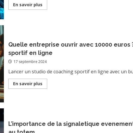
Read
En savoir plus
more
about
Comment
les
promotions
saisonnieres
affectent-
elles
la
Quelle entreprise ouvrir avec 10000 euros
marge
commerciale
sportif en ligne
de
votre
17 septembre 2024
entreprise
?
Lancer un studio de coaching sportif en ligne avec un b
Read
En savoir plus
more
about
Quelle
entreprise
ouvrir
avec
10000
euros
?
L’importance de la signaletique evenementie
Lancez
votre
au totem